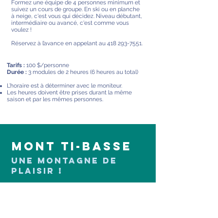
Formez une équipe de 4 personnes minimum et
suivez un cours de groupe. En ski ou en planche
à neige, c'est vous qui décidez. Niveau débutant,
intermédiaire ou avancé, c'est comme vous
voulez !
Réservez à l’avance en appelant au
418 293-7551
.
Tarifs :
100 $/personne
Durée :
3 modules de 2 heures (6 heures au total)
L’horaire est à déterminer avec le moniteur.
Les heures doivent être prises durant la même
saison et par les mêmes personnes.
MONT TI-BASSE
UNE MONTAGNE DE
PLAISIR !
20, chemin du Mont-Tibasse
Baie-Comeau QC G4Z 2A5
Téléphone :
418 296-8311