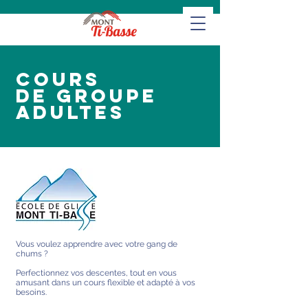
COURS
DE GROUPE
ADULTES
Vous voulez apprendre avec votre gang de
chums ?
Perfectionnez vos descentes, tout en vous
amusant dans un cours flexible et adapté à vos
besoins.