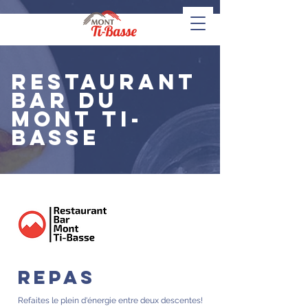
RESTAURANT
bar du
mont ti-
basse
repas
Refaites le plein d'énergie entre deux descentes!