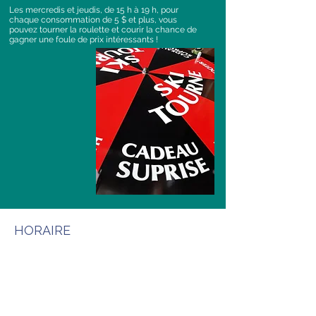
Les mercredis et jeudis, de 15 h à 19 h, pour
chaque consommation de 5 $ et plus, vous
pouvez tourner la roulette et courir la chance de
gagner une foule de prix intéressants !
HORAIRE